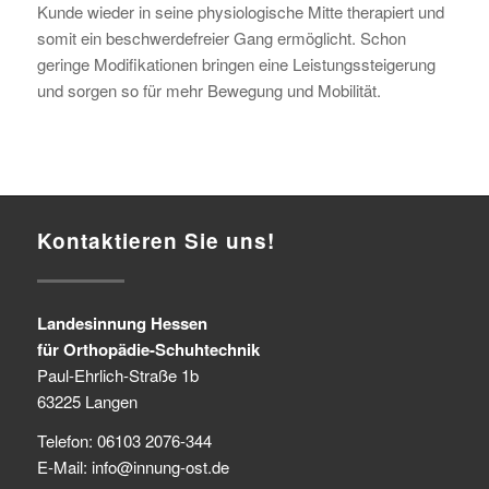
Kunde wieder in seine physiologische Mitte therapiert und
somit ein beschwerdefreier Gang ermöglicht. Schon
geringe Modifikationen bringen eine Leistungssteigerung
und sorgen so für mehr Bewegung und Mobilität.
© LIOST
Kontaktieren Sie uns!
Landesinnung Hessen
für Orthopädie-Schuhtechnik
Paul-Ehrlich-Straße 1b
63225 Langen
Telefon: 06103 2076-344
E-Mail: info@innung-ost.de