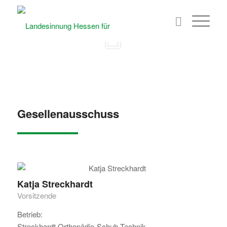
© shutterstock.com by mimagephotography
Gesellenausschuss
Katja Streckhardt
Vorsitzende
Betrieb:
Streckhardt Orthopädie-Schuh-Technik