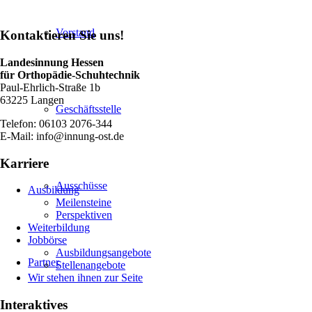
Vorstand
Kontaktieren Sie uns!
Landesinnung Hessen
für Orthopädie-Schuhtechnik
Paul-Ehrlich-Straße 1b
63225 Langen
Geschäftsstelle
Telefon: 06103 2076-344
E-Mail: info@innung-ost.de
Karriere
Ausschüsse
Ausbildung
Meilensteine
Perspektiven
Weiterbildung
Jobbörse
Ausbildungsangebote
Partner
Stellenangebote
Wir stehen ihnen zur Seite
Interaktives