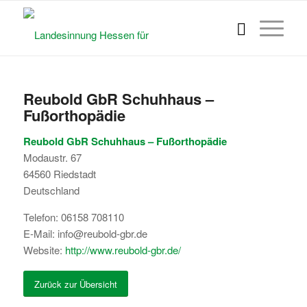
Reubold GbR Schuhhaus –
Fußorthopädie
Reubold GbR Schuhhaus – Fußorthopädie
Modaustr. 67
64560
Riedstadt
Deutschland
Telefon:
06158 708110
E-Mail:
info@reubold-gbr.de
Website:
http://www.reubold-gbr.de/
Zurück zur Übersicht