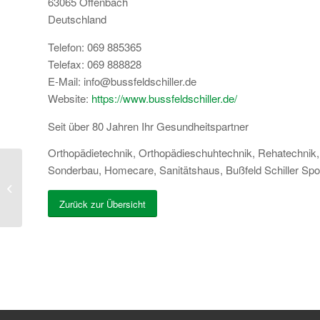
63065
Offenbach
Deutschland
Telefon:
069 885365
Telefax:
069 888828
E-Mail:
info@bussfeldschiller.de
Website:
https://www.bussfeldschiller.de/
Seit über 80 Jahren Ihr Gesundheitspartner
Orthopädietechnik, Orthopädieschuhtechnik, Rehatechnik
Sonderbau, Homecare, Sanitätshaus, Bußfeld Schiller Spo
Sanitätshaus Kern Idstein GmbH
Zurück zur Übersicht